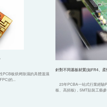
P
針對不同基板材質(如FR4、柔
性PCB板烘烤除濕的具體溫濕
)的...
23年PCBA一站式行業經驗
板、高頻板)，SMT貼裝工藝參