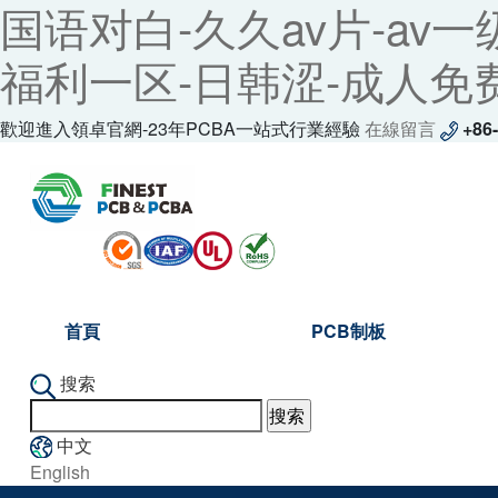
国语对白-久久av片-av一
福利一区-日韩涩-成人免费
歡迎進入領卓官網-23年PCBA一站式行業經驗
在線留言
+86
首頁
PCB制板
搜索
中文
English