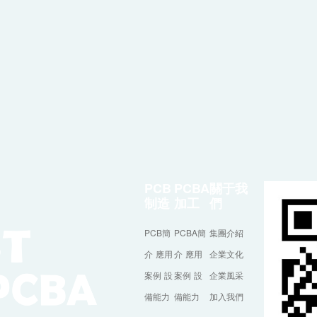
PCB
PCBA
關于我
制造
加工
們
PCB簡
PCBA簡
集團介紹
介
應用
介
應用
企業文化
案例
設
案例
設
企業風采
備能力
備能力
加入我們