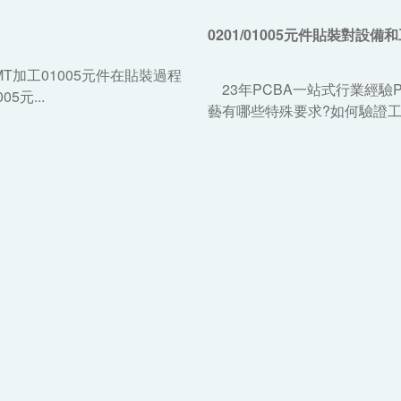
0201/01005元件貼裝對設
T加工01005元件在貼裝過程
23年PCBA一站式行業經驗P
元...
藝有哪些特殊要求?如何驗證工廠的