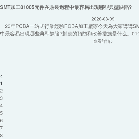
SMT加工01005元件在貼裝過程中最容易出現哪些典型缺陷?
2026-03-09
23年PCBA一站式行業經驗PCBA加工廠家今天為大家講講SM
中最容易出現哪些典型缺陷?對應的預防和改善措施是什么。01005
查看詳情>
<
1
2
3
4
5
6
7
8